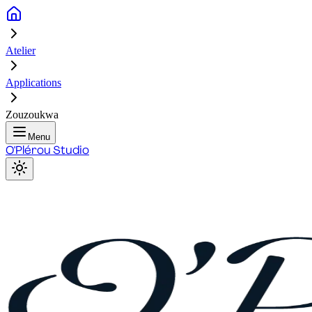
Atelier
Applications
Zouzoukwa
Menu
O'Plérou Studio